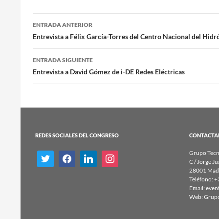
Navegación
ENTRADA ANTERIOR
Entrevista a Félix García-Torres del Centro Nacional del Hid
de
ENTRADA SIGUIENTE
entradas
Entrevista a David Gómez de i-DE Redes Eléctricas
REDES SOCIALES DEL CONGRESO
CONTACTA
Grupo Tecm
twitter
facebook
linkedin
instagram
C / Jorge Ju
28001 Madr
Teléfono: +
Email:
even
Web:
Grup