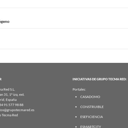
rógeno
R
INICIATIVAS DE GRUPO TECMA RED:
a Red S.L.
Portales:
an 31, 1º izq. ext.
CASADOMO
id, España
34 91 577 98 88
CONSTRUIBLE
tos@grupotecmared.es
o Tecma Red
ESEFICIENCIA
ESMARTCITY