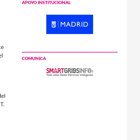
APOYO INSTITUCIONAL
te
el
COMUNICA
del
T.