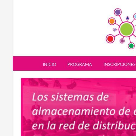
Saltar
al
contenido
Buscar
Congreso Smart Grids
INICIO
PROGRAMA
INSCRIPCIONES