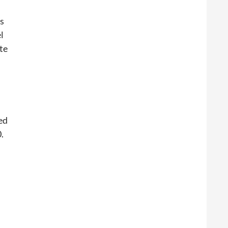
s
l
te
ed
.